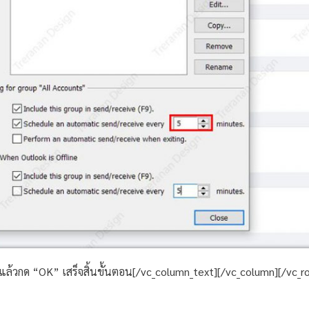
ล้วกด “OK” เสร็จสิ้นขั้นตอน[/vc_column_text][/vc_column][/vc_r