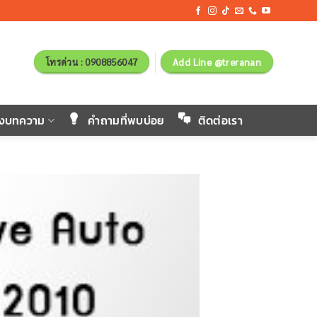
โทรด่วน : 0908856047
Add Line @treranan
ังบทความ
คำถามที่พบบ่อย
ติดต่อเรา