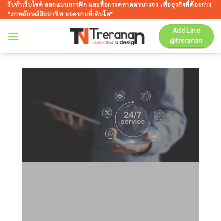
ข้าม
รับทำเว็บไซต์ ออกแบบกราฟิก และสื่อการตลาดครบวงจร เพื่อธุรกิจที่ต้องการ
“ภาพลักษณ์มืออาชีพ ยอดขายที่เติบโต”
ไป
ยัง
Add Line
@treranan
เนื้อหา