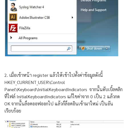
2. เมื่อเข้าหน้า register แล้วให้เข้าไปตั้งค่าข้อมูลดังนี้
HKEY_CURRENT_USER\Control
Panel\Keyboard\InitialKeyboardIndicators จากนั้นดับเบิ้ลคลิก
ที่ไฟล์ InitialKeyboardIndicators แก้ไขค่าจาก 0 เป็น 2 แล้วกด
OK จากนั้นล็อคออฟออกไป แล้วก็ล็อคอินเข้ามาใหม่ เป็นอัน
เรียบร้อย