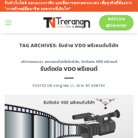
ข้าม
รับทำเว็บไซต์ ออกแบบกราฟิก และสื่อการตลาดครบวงจร เพื่อธุรกิจที่ต้องการ
“ภาพลักษณ์มืออาชีพ ยอดขายที่เติบโต”
ไป
ยัง
Add Line
@treranan
เนื้อหา
TAG ARCHIVES:
รับถ่าย VDO พรีเซนต์บริษัท
บริการของเรา
,
ออกแบบโปรไฟล์บริษัท
,
รับตัดต่อ VDO พรีเซนต์
รับตัดต่อ VDO พรีเซนต์
POSTED ON
กรกฎาคม 11, 2016
BY
AEWTRE