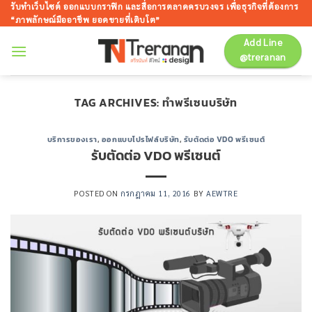
ข้าม
รับทำเว็บไซต์ ออกแบบกราฟิก และสื่อการตลาดครบวงจร เพื่อธุรกิจที่ต้องการ
“ภาพลักษณ์มืออาชีพ ยอดขายที่เติบโต”
ไป
ยัง
Add Line
@treranan
เนื้อหา
TAG ARCHIVES:
ทำพรีเซนบริษัท
บริการของเรา
,
ออกแบบโปรไฟล์บริษัท
,
รับตัดต่อ VDO พรีเซนต์
รับตัดต่อ VDO พรีเซนต์
POSTED ON
กรกฎาคม 11, 2016
BY
AEWTRE