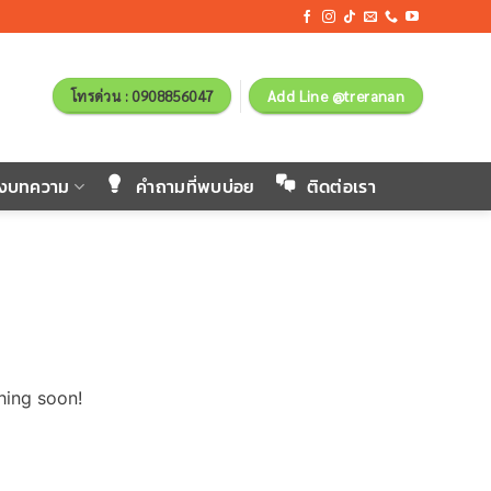
โทรด่วน : 0908856047
Add Line @treranan
ังบทความ
คำถามที่พบบ่อย
ติดต่อเรา
hing soon!