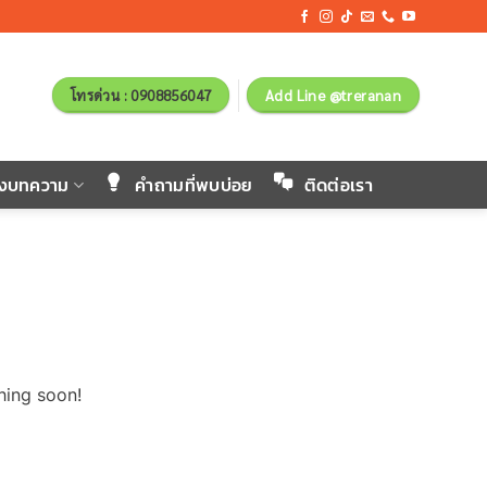
โทรด่วน : 0908856047
Add Line @treranan
ังบทความ
คำถามที่พบบ่อย
ติดต่อเรา
hing soon!